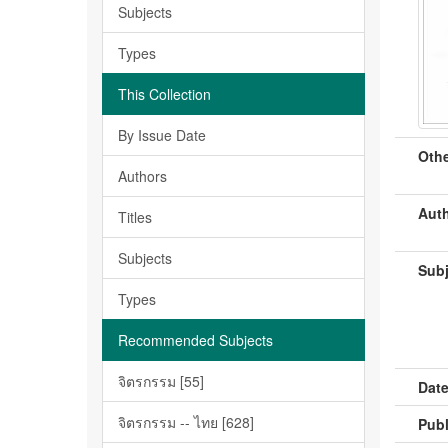
Subjects
Types
This Collection
By Issue Date
Othe
Authors
Auth
Titles
Subjects
Subj
Types
Recommended Subjects
จิตรกรรม [55]
Date
จิตรกรรม -- ไทย [628]
Publ