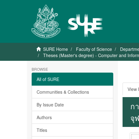
SURE Home
Faculty of Science
Departme
Theses (Master's degree) - Computer and Infor
BROWSE
All of SURE
View 
Communities & Collections
กา
By Issue Date
จุ
Authors
Titles