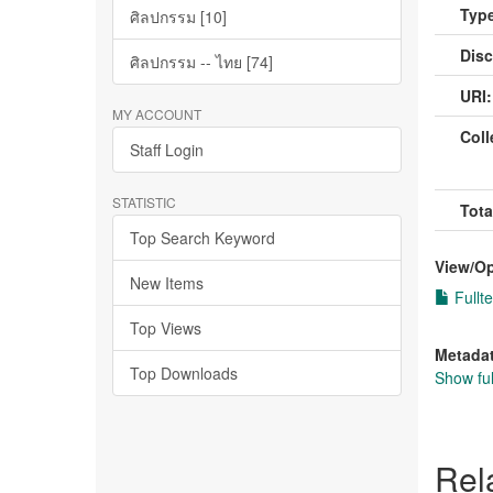
Type
ศิลปกรรม [10]
Disc
ศิลปกรรม -- ไทย [74]
URI:
MY ACCOUNT
Coll
Staff Login
STATISTIC
Tota
Top Search Keyword
View/
O
New Items
Fullte
Top Views
Metada
Top Downloads
Show ful
Rel