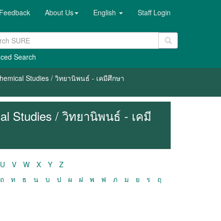
Feedback
About Us
English
Staff Login
ced Search
emical Studies / วิทยานิพนธ์ - เคมีศึกษา
 Studies / วิทยานิพนธ์ - เคมี
U
V
W
X
Y
Z
ถ
ท
ธ
น
บ
ป
ผ
ฝ
พ
ฟ
ภ
ม
ย
ร
ฤ