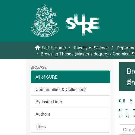
SURE Home
Faculty of Science
Departme
Browsing Theses (Master's degree) - Chemical Stu
BROWSE
Br
All of SURE
ศึ
Communities & Collections
0-9
A
By Issue Date
ก
ข
Authors
ล
ฦ
Titles