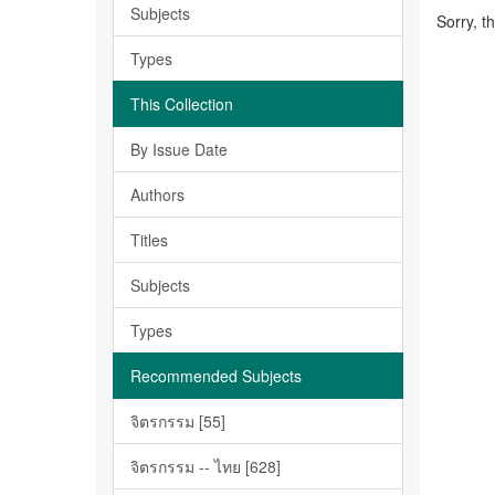
Subjects
Sorry, t
Types
This Collection
By Issue Date
Authors
Titles
Subjects
Types
Recommended Subjects
จิตรกรรม [55]
จิตรกรรม -- ไทย [628]