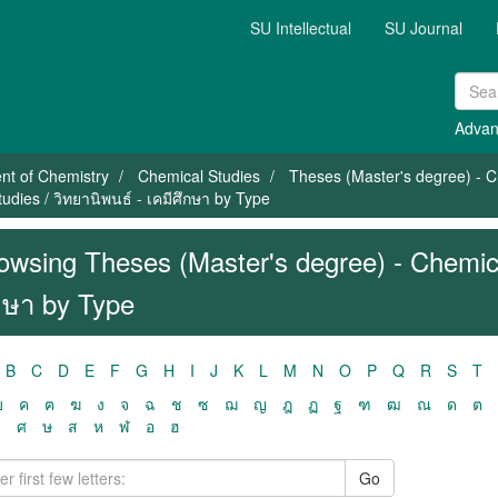
SU Intellectual
SU Journal
Advan
nt of Chemistry
Chemical Studies
Theses (Master's degree) - Ch
dies / วิทยานิพนธ์ - เคมีศึกษา by Type
owsing Theses (Master's degree) - Chemical
กษา by Type
B
C
D
E
F
G
H
I
J
K
L
M
N
O
P
Q
R
S
T
ฃ
ค
ฅ
ฆ
ง
จ
ฉ
ช
ซ
ฌ
ญ
ฎ
ฏ
ฐ
ฑ
ฒ
ณ
ด
ต
ว
ศ
ษ
ส
ห
ฬ
อ
ฮ
Go