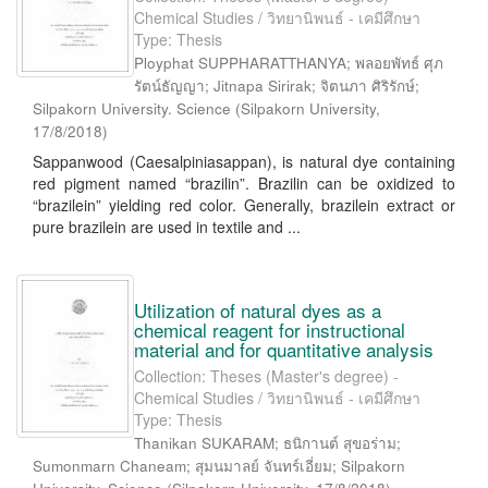
Chemical Studies / วิทยานิพนธ์ - เคมีศึกษา
Type: Thesis
Ployphat SUPPHARATTHANYA; พลอยพัทธ์ ศุภ
รัตน์ธัญญา; Jitnapa Sirirak; จิตนภา ศิริรักษ์;
Silpakorn University. Science
(
Silpakorn University
,
17/8/2018
)
Sappanwood (Caesalpiniasappan), is natural dye containing
red pigment named “brazilin”. Brazilin can be oxidized to
“brazilein” yielding red color. Generally, brazilein extract or
pure brazilein are used in textile and ...
Utilization of natural dyes as a
chemical reagent for instructional
material and for quantitative analysis
Collection: Theses (Master's degree) -
Chemical Studies / วิทยานิพนธ์ - เคมีศึกษา
Type: Thesis
Thanikan SUKARAM; ธนิกานต์ สุขอร่าม;
Sumonmarn Chaneam; สุมนมาลย์ จันทร์เอี่ยม; Silpakorn