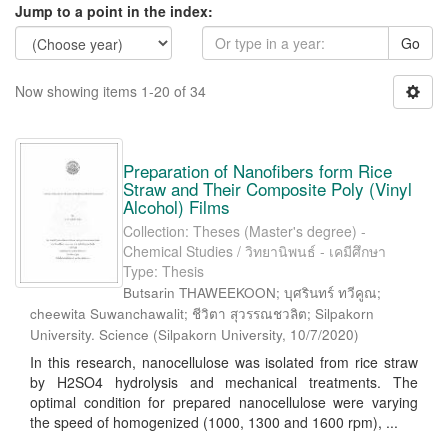
Jump to a point in the index:
Go
Now showing items 1-20 of 34
Preparation of Nanofibers form Rice
Straw and Their Composite Poly (Vinyl
Alcohol) Films
Collection: Theses (Master's degree) -
Chemical Studies / วิทยานิพนธ์ - เคมีศึกษา
Type: Thesis
Butsarin THAWEEKOON; บุศรินทร์ ทวีคูณ;
cheewita Suwanchawalit; ชีวิตา สุวรรณชวลิต; Silpakorn
University. Science
(
Silpakorn University
,
10/7/2020
)
In this research, nanocellulose was isolated from rice straw
by H2SO4 hydrolysis and mechanical treatments. The
optimal condition for prepared nanocellulose were varying
the speed of homogenized (1000, 1300 and 1600 rpm), ...