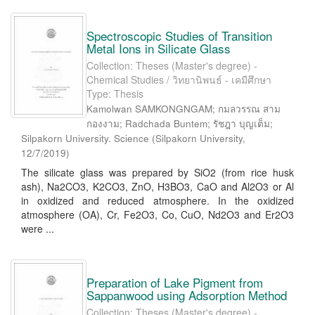
Spectroscopic Studies of Transition
Metal Ions in Silicate Glass
Collection: Theses (Master's degree) -
Chemical Studies / วิทยานิพนธ์ - เคมีศึกษา
Type: Thesis
Kamolwan SAMKONGNGAM; กมลวรรณ สาม
กองงาม; Radchada Buntem; รัชฎา บุญเต็ม;
Silpakorn University. Science
(
Silpakorn University
,
12/7/2019
)
The silicate glass was prepared by SiO2 (from rice husk
ash), Na2CO3, K2CO3, ZnO, H3BO3, CaO and Al2O3 or Al
in oxidized and reduced atmosphere. In the oxidized
atmosphere (OA), Cr, Fe2O3, Co, CuO, Nd2O3 and Er2O3
were ...
Preparation of Lake Pigment from
Sappanwood using Adsorption Method
Collection: Theses (Master's degree) -