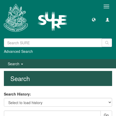
Toggl
navig
Advanced Search
Search
Search
Search History:
Go