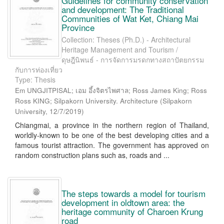
Guidelines for community conservation
and development: The Traditional
Communities of Wat Ket, Chiang Mai
Province
Collection: Theses (Ph.D.) - Architectural
Heritage Management and Tourism /
ดุษฎีนิพนธ์ - การจัดการมรดกทางสถาปัตยกรรม
กับการท่องเที่ยว
Type: Thesis
Em UNGJITPISAL; เอม อึ้งจิตรไพศาล; Ross James King; Ross
Ross KING; Silpakorn University. Architecture
(
Silpakorn
University
,
12/7/2019
)
Chiangmai, a province in the northern region of Thailand,
worldly-known to be one of the best developing cities and a
famous tourist attraction. The government has approved on
random construction plans such as, roads and ...
The steps towards a model for tourism
development in oldtown area: the
heritage community of Charoen Krung
road