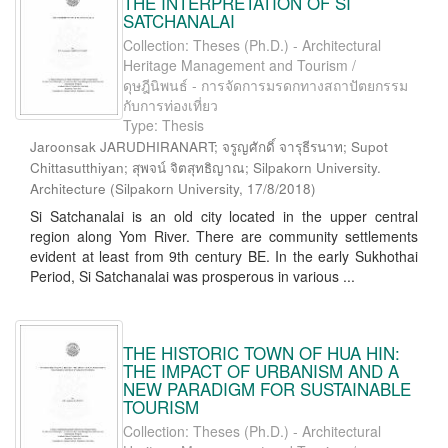
THE INTERPRETATION OF SI
SATCHANALAI
Collection: Theses (Ph.D.) - Architectural
Heritage Management and Tourism /
ดุษฎีนิพนธ์ - การจัดการมรดกทางสถาปัตยกรรม
กับการท่องเที่ยว
Type: Thesis
Jaroonsak JARUDHIRANART; จรูญศักดิ์ จารุธีรนาท; Supot
Chittasutthiyan; สุพจน์ จิตสุทธิญาณ; Silpakorn University.
Architecture
(
Silpakorn University
,
17/8/2018
)
Si Satchanalai is an old city located in the upper central
region along Yom River. There are community settlements
evident at least from 9th century BE. In the early Sukhothai
Period, Si Satchanalai was prosperous in various ...
THE HISTORIC TOWN OF HUA HIN:
THE IMPACT OF URBANISM AND A
NEW PARADIGM FOR SUSTAINABLE
TOURISM
Collection: Theses (Ph.D.) - Architectural