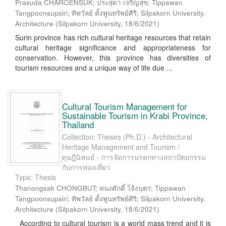
Prasuda CHAROENSUK; ประสุดา เจริญสุข; Tippawan
Tangpoonsupsiri; ทิพวัลย์ ตั้งพูนทรัพย์ศิริ; Silpakorn University.
Architecture
(
Silpakorn University
,
18/6/2021
)
Surin province has rich cultural heritage resources that retain
cultural heritage significance and appropriateness for
conservation. However, this province has diversities of
tourism resources and a unique way of life due ...
Cultural Tourism Management for
Sustainable Tourism in Krabi Province,
Thailand
Collection: Theses (Ph.D.) - Architectural
Heritage Management and Tourism /
ดุษฎีนิพนธ์ - การจัดการมรดกทางสถาปัตยกรรม
กับการท่องเที่ยว
Type: Thesis
Thanongsak CHONGBUT; ทนงศักดิ์ โจ้งบุตร; Tippawan
Tangpoonsupsiri; ทิพวัลย์ ตั้งพูนทรัพย์ศิริ; Silpakorn University.
Architecture
(
Silpakorn University
,
18/6/2021
)
According to cultural tourism is a world mass trend and it is