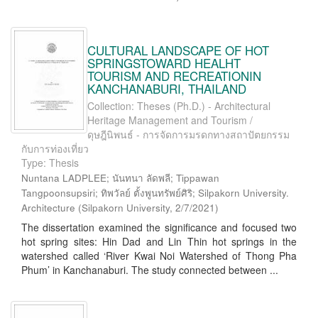
CULTURAL LANDSCAPE OF HOT
SPRINGSTOWARD HEALHT
TOURISM AND RECREATIONIN
KANCHANABURI, THAILAND
Collection: Theses (Ph.D.) - Architectural
Heritage Management and Tourism /
ดุษฎีนิพนธ์ - การจัดการมรดกทางสถาปัตยกรรม
กับการท่องเที่ยว
Type: Thesis
Nuntana LADPLEE; นันทนา ลัดพลี; Tippawan
Tangpoonsupsiri; ทิพวัลย์ ตั้งพูนทรัพย์ศิริ; Silpakorn University.
Architecture
(
Silpakorn University
,
2/7/2021
)
The dissertation examined the significance and focused two
hot spring sites: Hin Dad and Lin Thin hot springs in the
watershed called ‘River Kwai Noi Watershed of Thong Pha
Phum’ in Kanchanaburi. The study connected between ...