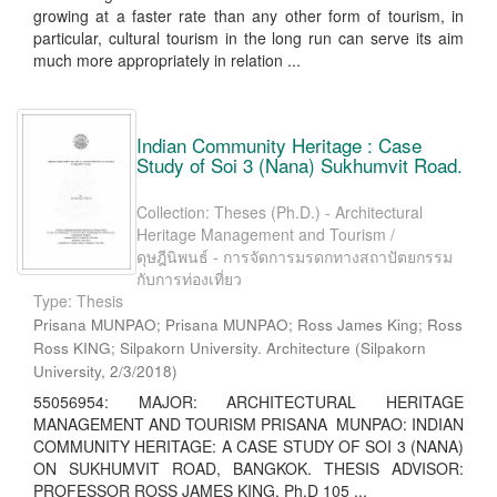
growing at a faster rate than any other form of tourism, in
particular, cultural tourism in the long run can serve its aim
much more appropriately in relation ...
Indian Community Heritage : Case
Study of Soi 3 (Nana) Sukhumvit Road.
Collection: Theses (Ph.D.) - Architectural
Heritage Management and Tourism /
ดุษฎีนิพนธ์ - การจัดการมรดกทางสถาปัตยกรรม
กับการท่องเที่ยว
Type: Thesis
Prisana MUNPAO; Prisana MUNPAO; Ross James King; Ross
Ross KING; Silpakorn University. Architecture
(
Silpakorn
University
,
2/3/2018
)
55056954: MAJOR: ARCHITECTURAL HERITAGE
MANAGEMENT AND TOURISM PRISANA MUNPAO: INDIAN
COMMUNITY HERITAGE: A CASE STUDY OF SOI 3 (NANA)
ON SUKHUMVIT ROAD, BANGKOK. THESIS ADVISOR:
PROFESSOR ROSS JAMES KING, Ph.D 105 ...