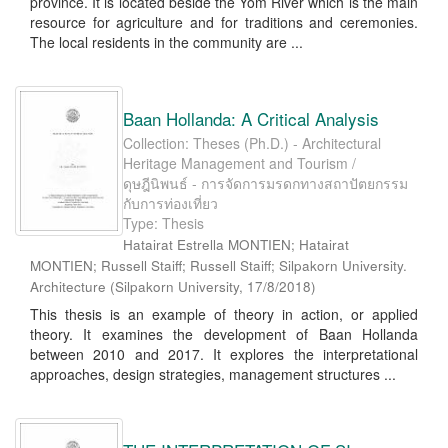
province. It is located beside the Yom River which is the main
resource for agriculture and for traditions and ceremonies.
The local residents in the community are ...
Baan Hollanda: A Critical Analysis
Collection: Theses (Ph.D.) - Architectural
Heritage Management and Tourism /
ดุษฎีนิพนธ์ - การจัดการมรดกทางสถาปัตยกรรม
กับการท่องเที่ยว
Type: Thesis
Hatairat Estrella MONTIEN; Hatairat
MONTIEN; Russell Staiff; Russell Staiff; Silpakorn University.
Architecture
(
Silpakorn University
,
17/8/2018
)
This thesis is an example of theory in action, or applied
theory. It examines the development of Baan Hollanda
between 2010 and 2017. It explores the interpretational
approaches, design strategies, management structures ...