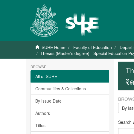
SURE Home
Faculty of Education
Depart
Theses (Master's degree) - Special Education Psy
BROWSE
Th
All of SURE
จิ
Communities & Collections
BROWS
By Issue Date
By Is
Authors
Search wi
Titles