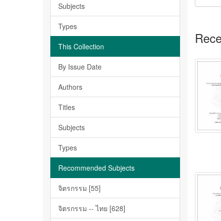
Subjects
Types
Rece
This Collection
By Issue Date
Authors
Titles
Subjects
Types
Recommended Subjects
จิตรกรรม [55]
จิตรกรรม -- ไทย [628]