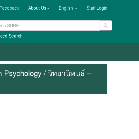
Feedback
About Us
English
Staff Login
ced Search
n Psychology / วิทยานิพนธ์ –