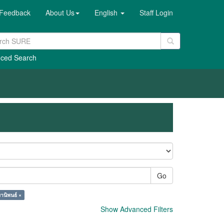
Feedback
About Us
English
Staff Login
ced Search
Go
านิพนธ์ ×
Show Advanced Filters