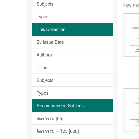
Subjects
Now sho
Types
This Collection
By Issue Date
Authors
Titles
Subjects
Types
Recommended Subjects
จิตรกรรม [55]
จิตรกรรม -- ไทย [628]