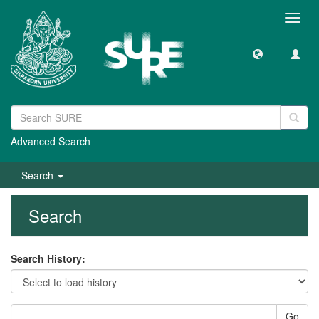
Toggl
navig
Advanced Search
Search
Search
Search History:
Go