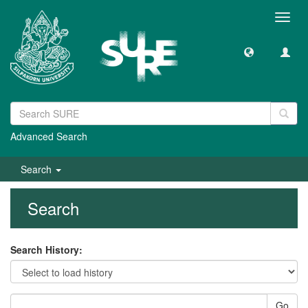
Toggl
navig
Advanced Search
Search
Search
Search History:
Go