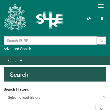
Toggl
navig
Advanced Search
Search
Search
Search History:
Go