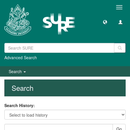
Toggl
navig
Advanced Search
Search
Search
Search History:
Go