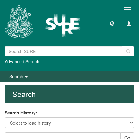
Toggl
navig
Advanced Search
Search
Search
Search History:
Go