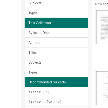
Subjects
Now sho
Types
This Collection
By Issue Date
Authors
Titles
Subjects
Types
Recommended Subjects
จิตรกรรม [55]
จิตรกรรม -- ไทย [628]