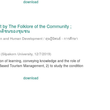
download
 by The Folklore of the Community ;
้คติชนของชุมชน
ion and Human Development / ดุษฎีนิพนธ์ - การศึกษา
(
Silpakorn University
,
12/7/2019
)
ion of learning, conveying knowledge and the role of
-Based Tourism Management, 2) to study the condition
download