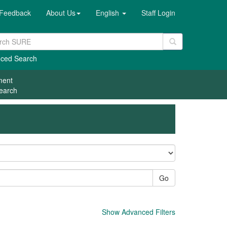
Feedback
About Us
English
Staff Login
ced Search
ment
earch
Go
Show Advanced Filters