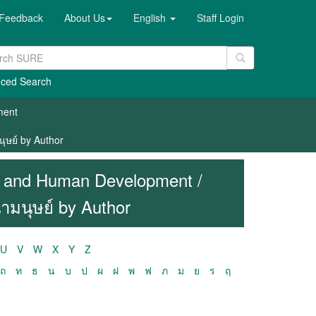
Feedback
About Us
English
Staff Login
ced Search
ment
ุษย์ by Author
on and Human Development /
ามนุษย์ by Author
U
V
W
X
Y
Z
ถ
ท
ธ
น
บ
ป
ผ
ฝ
พ
ฟ
ภ
ม
ย
ร
ฤ