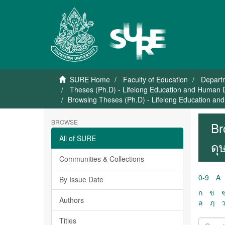
SURE Home
Faculty of Education
Departm
Theses (Ph.D) - Lifelong Education and Human 
Browsing Theses (Ph.D) - Lifelong Education an
BROWSE
Br
All of SURE
ดุ
Communities & Collections
0-9
A
By Issue Date
ก
ข
Authors
ล
ฦ
Titles