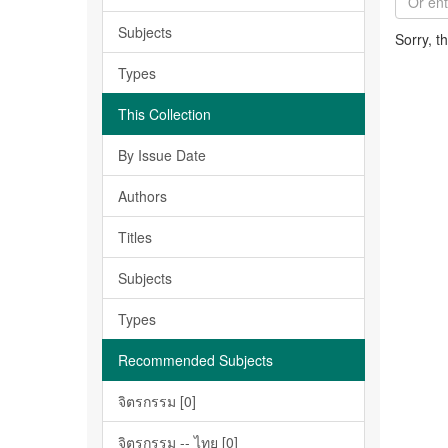
Subjects
Sorry, t
Types
This Collection
By Issue Date
Authors
Titles
Subjects
Types
Recommended Subjects
จิตรกรรม [0]
จิตรกรรม -- ไทย [0]