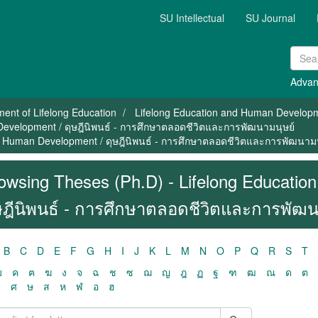
SU Intellectual
SU Journal
Advan
ent of Lifelong Education
Lifelong Education and Human Develop
Development / ดุษฎีนิพนธ์ - การศึกษาตลอดชีวิตและการพัฒนามนุษย์
d Human Development / ดุษฎีนิพนธ์ - การศึกษาตลอดชีวิตและการพัฒนามน
owsing Theses (Ph.D) - Lifelong Educati
ษฎีนิพนธ์ - การศึกษาตลอดชีวิตและการพัฒน
B
C
D
E
F
G
H
I
J
K
L
M
N
O
P
Q
R
S
T
ฃ
ค
ฅ
ฆ
ง
จ
ฉ
ช
ซ
ฌ
ญ
ฎ
ฏ
ฐ
ฑ
ฒ
ณ
ด
ต
ว
ศ
ษ
ส
ห
ฬ
อ
ฮ