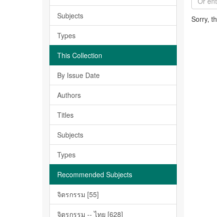
Subjects
Sorry, t
Types
This Collection
By Issue Date
Authors
Titles
Subjects
Types
Recommended Subjects
จิตรกรรม [55]
จิตรกรรม -- ไทย [628]