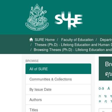
SURE Home
Faculty of Education
Departm
Theses (Ph.D) - Lifelong Education and Human 
Browsing Theses (Ph.D) - Lifelong Education an
BROWSE
Br
All of SURE
ดุ
Communities & Collections
0-9
A
By Issue Date
ก
ข
Authors
ล
ฦ
Titles