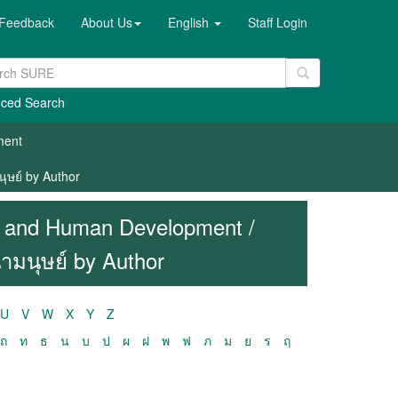
Feedback
About Us
English
Staff Login
ced Search
ment
ุษย์ by Author
on and Human Development /
ามนุษย์ by Author
U
V
W
X
Y
Z
ถ
ท
ธ
น
บ
ป
ผ
ฝ
พ
ฟ
ภ
ม
ย
ร
ฤ