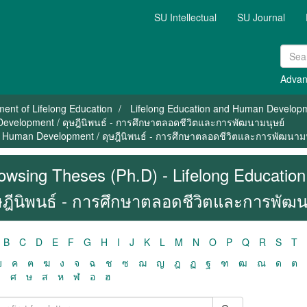
SU Intellectual
SU Journal
Advan
ent of Lifelong Education
Lifelong Education and Human Develop
Development / ดุษฎีนิพนธ์ - การศึกษาตลอดชีวิตและการพัฒนามนุษย์
d Human Development / ดุษฎีนิพนธ์ - การศึกษาตลอดชีวิตและการพัฒนามน
owsing Theses (Ph.D) - Lifelong Educati
ษฎีนิพนธ์ - การศึกษาตลอดชีวิตและการพัฒน
B
C
D
E
F
G
H
I
J
K
L
M
N
O
P
Q
R
S
T
ฃ
ค
ฅ
ฆ
ง
จ
ฉ
ช
ซ
ฌ
ญ
ฎ
ฏ
ฐ
ฑ
ฒ
ณ
ด
ต
ว
ศ
ษ
ส
ห
ฬ
อ
ฮ