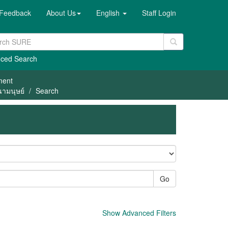
Feedback
About Us
English
Staff Login
ced Search
ment
นามนุษย์
Search
Go
Show Advanced Filters