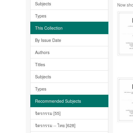
Subjects
Now sho
Types
This Collection
By Issue Date
Authors
Titles
Subjects
Types
Recommended Subjects
จิตรกรรม [55]
จิตรกรรม -- ไทย [628]