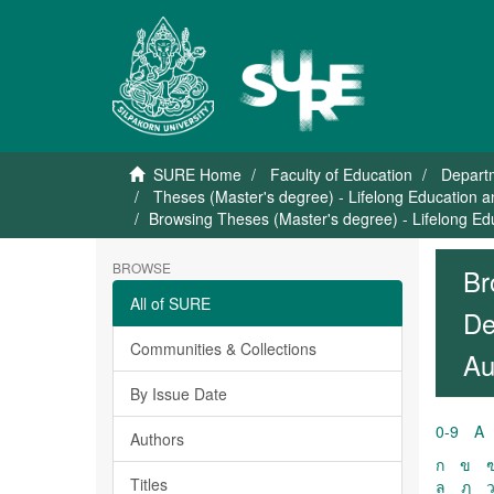
SURE Home
Faculty of Education
Departm
Theses (Master's degree) - Lifelong Education
Browsing Theses (Master's degree) - Lifelong E
BROWSE
Br
All of SURE
De
Communities & Collections
Au
By Issue Date
0-9
A
Authors
ก
ข
Titles
ล
ฦ