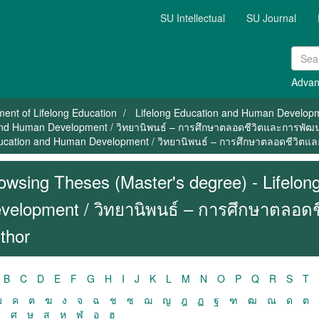
SU Intellectual
SU Journal
Advan
ent of Lifelong Education
Lifelong Education and Human Develop
 and Human Development / วิทยานิพนธ์ – การศึกษาตลอดชีวิตและการพัฒ
ducation and Human Development / วิทยานิพนธ์ – การศึกษาตลอดชีวิตแ
owsing Theses (Master's degree) - Lifelo
velopment / วิทยานิพนธ์ – การศึกษาตลอด
thor
B
C
D
E
F
G
H
I
J
K
L
M
N
O
P
Q
R
S
T
ฃ
ค
ฅ
ฆ
ง
จ
ฉ
ช
ซ
ฌ
ญ
ฎ
ฏ
ฐ
ฑ
ฒ
ณ
ด
ต
ว
ศ
ษ
ส
ห
ฬ
อ
ฮ