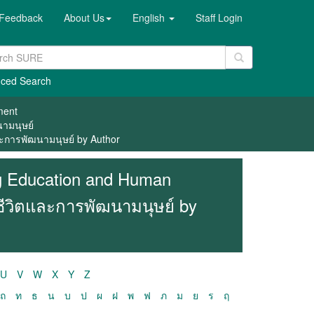
Feedback
About Us
English
Staff Login
ced Search
ment
นามนุษย์
ละการพัฒนามนุษย์ by Author
ng Education and Human
ชีวิตและการพัฒนามนุษย์ by
U
V
W
X
Y
Z
ถ
ท
ธ
น
บ
ป
ผ
ฝ
พ
ฟ
ภ
ม
ย
ร
ฤ