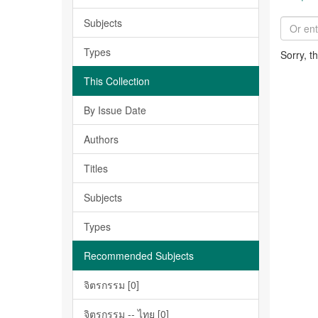
Subjects
Types
Sorry, t
This Collection
By Issue Date
Authors
Titles
Subjects
Types
Recommended Subjects
จิตรกรรม [0]
จิตรกรรม -- ไทย [0]