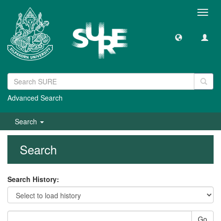
Toggl
navig
Advanced Search
Search
Search
Search History:
Go