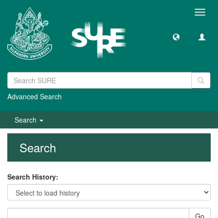
Toggl
navig
Advanced Search
Search
Search
Search History:
Go