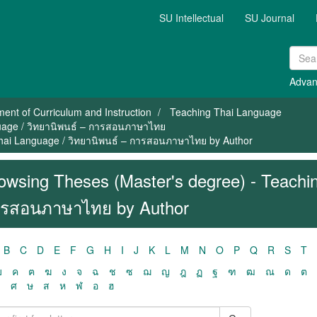
SU Intellectual
SU Journal
Advan
ent of Curriculum and Instruction
Teaching Thai Language
guage / วิทยานิพนธ์ – การสอนภาษาไทย
Thai Language / วิทยานิพนธ์ – การสอนภาษาไทย by Author
owsing Theses (Master's degree) - Teachin
รสอนภาษาไทย by Author
B
C
D
E
F
G
H
I
J
K
L
M
N
O
P
Q
R
S
T
ฃ
ค
ฅ
ฆ
ง
จ
ฉ
ช
ซ
ฌ
ญ
ฎ
ฏ
ฐ
ฑ
ฒ
ณ
ด
ต
ว
ศ
ษ
ส
ห
ฬ
อ
ฮ