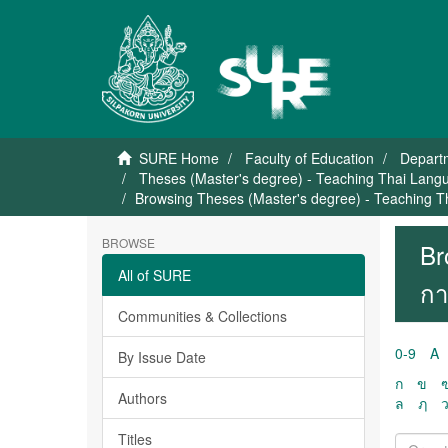
SURE Home
Faculty of Education
Departm
Theses (Master's degree) - Teaching Thai Lan
Browsing Theses (Master's degree) - Teaching 
BROWSE
Br
All of SURE
กา
Communities & Collections
0-9
A
By Issue Date
ก
ข
Authors
ล
ฦ
Titles