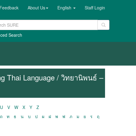
Feedback
About Us
English
Staff Login
ced Search
g Thai Language / วิทยานิพนธ์ –
U
V
W
X
Y
Z
ถ
ท
ธ
น
บ
ป
ผ
ฝ
พ
ฟ
ภ
ม
ย
ร
ฤ