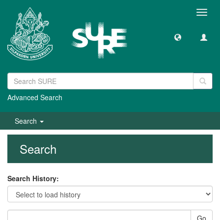
Toggl
navig
Advanced Search
Search
Search
Search History:
Go