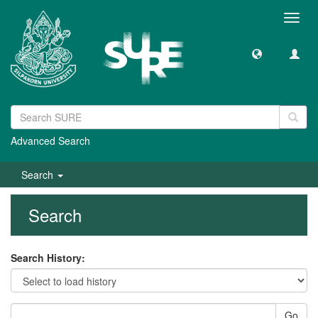
Toggl
navig
Advanced Search
Search
Search
Search History:
Go