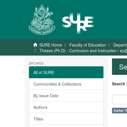
SURE Home
Faculty of Education
Departm
Theses (Ph.D) - Curriculum and Instruction / ดุ
BROWSE
Se
All of SURE
Search 
Communities & Collections
By Issue Date
Authors
Author: จิ
Titles