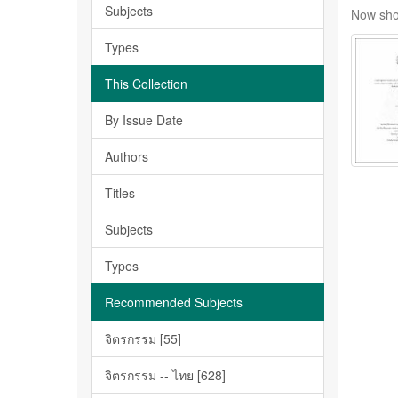
Subjects
Now sho
Types
This Collection
By Issue Date
Authors
Titles
Subjects
Types
Recommended Subjects
จิตรกรรม [55]
จิตรกรรม -- ไทย [628]