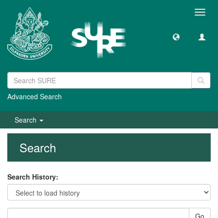
Toggl
navig
Advanced Search
Search
Search
Search History:
Go