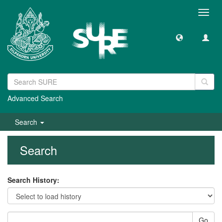
Toggl
navig
Advanced Search
Search
Search
Search History:
Go