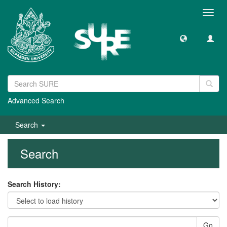
Toggl
navig
Advanced Search
Search
Search
Search History:
Go