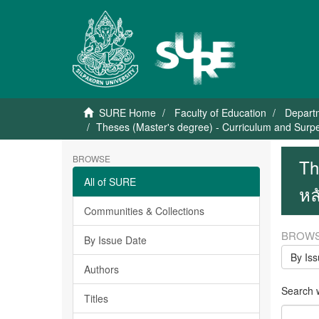
SURE Home
Faculty of Education
Departm
Theses (Master's degree) - Curriculum and Surpe
BROWSE
Th
All of SURE
หล
Communities & Collections
BROWS
By Issue Date
By Is
Authors
Search wi
Titles