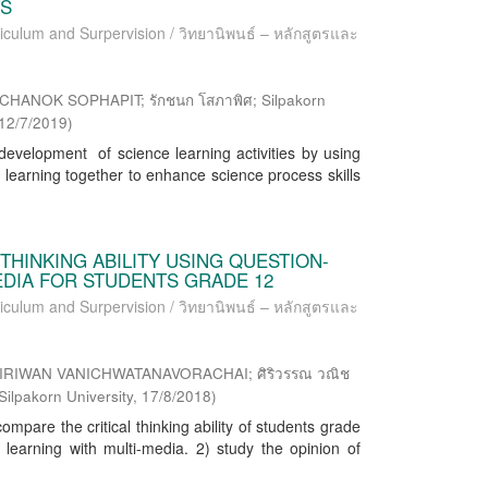
TS
riculum and Surpervision / วิทยานิพนธ์ – หลักสูตรและ
CHANOK SOPHAPIT; รักชนก โสภาพิศ; Silpakorn
12/7/2019
)
development of science learning activities by using
learning together to enhance science process skills
THINKING ABILITY USING QUESTION-
EDIA FOR STUDENTS GRADE 12
riculum and Surpervision / วิทยานิพนธ์ – หลักสูตรและ
ย์; SIRIWAN VANICHWATANAVORACHAI; ศิริวรรณ วณิช
Silpakorn University
,
17/8/2018
)
ompare the critical thinking ability of students grade
learning with multi-media. 2) study the opinion of