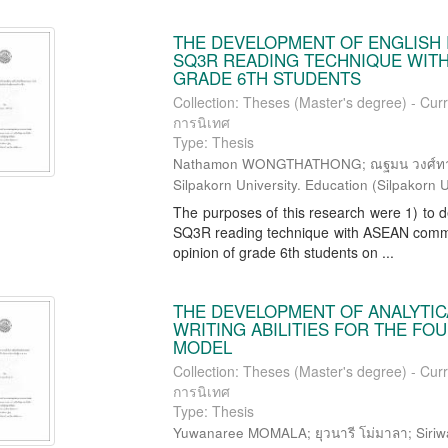
THE DEVELOPMENT OF ENGLISH
SQ3R READING TECHNIQUE WIT
GRADE 6TH STUDENTS
Collection: Theses (Master's degree) - Cur
การนิเทศ
Type: Thesis
Nathamon WONGTHATHONG; ณฐมน วงศ์ทาทอ
Silpakorn University. Education
(
Silpakorn U
The purposes of this research were 1) to d
SQ3R reading technique with ASEAN communi
opinion of grade 6th students on ...
THE DEVELOPMENT OF ANALYTIC
WRITING ABILITIES FOR THE FO
MODEL
Collection: Theses (Master's degree) - Cur
การนิเทศ
Type: Thesis
Yuwanaree MOMALA; ยุวนารี โม่มาลา; Siriw