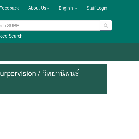
Feedback
About Us
English
Staff Login
ced Search
rpervision / วิทยานิพนธ์ –