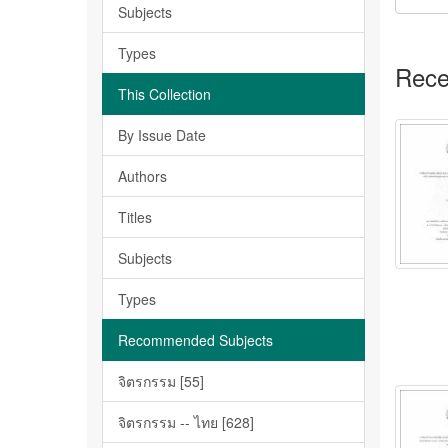
Subjects
Types
Rece
This Collection
By Issue Date
Authors
Titles
Subjects
Types
Recommended Subjects
จิตรกรรม [55]
จิตรกรรม -- ไทย [628]