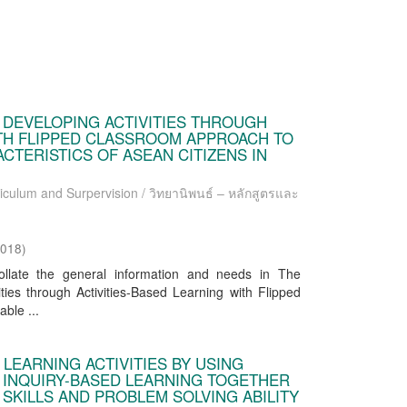
DEVELOPING ACTIVITIES THROUGH
ITH FLIPPED CLASSROOM APPROACH TO
CTERISTICS OF ASEAN CITIZENS IN
riculum and Surpervision / วิทยานิพนธ์ – หลักสูตรและ
2018
)
llate the general information and needs in The
ies through Activities-Based Learning with Flipped
ble ...
LEARNING ACTIVITIES BY USING
 INQUIRY-BASED LEARNING TOGETHER
SKILLS AND PROBLEM SOLVING ABILITY