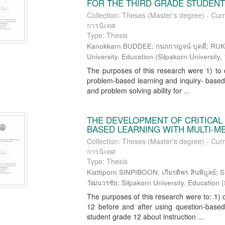
FOR THE THIRD GRADE STUDEN
Collection: Theses (Master's degree) - Cur
การนิเทศ
Type: Thesis
Kanokkarn BUDDEE; กนกกาญจน์ บุดดี; RUK
University. Education
(
Silpakorn University
,
The purposes of this research were 1) to 
problem-based learning and inquiry- based 
and problem solving ability for ...
THE DEVELOPMENT OF CRITICAL 
BASED LEARNING WITH MULTI-M
Collection: Theses (Master's degree) - Cur
การนิเทศ
Type: Thesis
Kiattiporn SINPIBOON; เกียรติพร สินพิบูล
วัฒนวรชัย; Silpakorn University. Education
(
The purposes of this research were to: 1) c
12 before and after using question-based 
student grade 12 about instruction ...