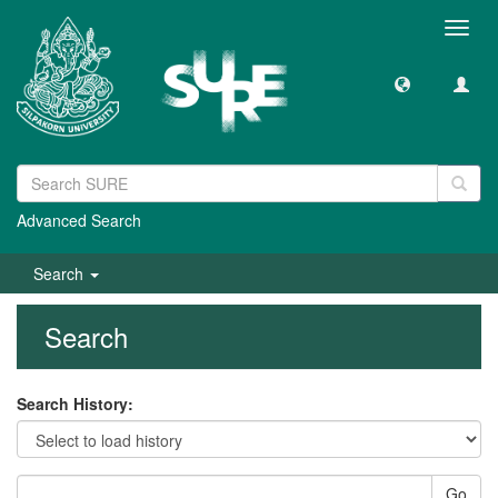
Toggl
navig
Advanced Search
Search
Search
Search History:
Go