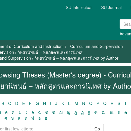
SU Intellectual
SU Journal
Advan
ent of Curriculum and Instruction
Curriculum and Surpervision
rvision / วิทยานิพนธ์ – หลักสูตรและการนิเทศ
and Surpervision / วิทยานิพนธ์ – หลักสูตรและการนิเทศ by Author
owsing Theses (Master's degree) - Curricu
ทยานิพนธ์ – หลักสูตรและการนิเทศ by Auth
B
C
D
E
F
G
H
I
J
K
L
M
N
O
P
Q
R
S
T
ฃ
ค
ฅ
ฆ
ง
จ
ฉ
ช
ซ
ฌ
ญ
ฎ
ฏ
ฐ
ฑ
ฒ
ณ
ด
ต
ว
ศ
ษ
ส
ห
ฬ
อ
ฮ
Go