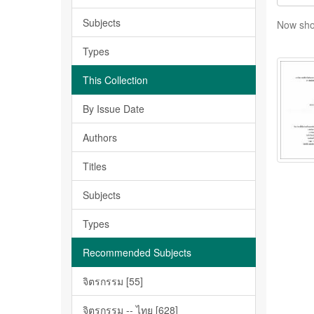
Subjects
Now sho
Types
This Collection
By Issue Date
Authors
Titles
Subjects
Types
Recommended Subjects
จิตรกรรม [55]
จิตรกรรม -- ไทย [628]