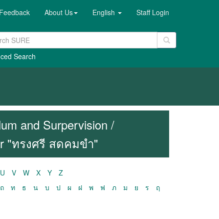
Feedback
About Us
English
Staff Login
ced Search
lum and Surpervision /
or "ทรงศรี สดคมขำ"
U
V
W
X
Y
Z
ถ
ท
ธ
น
บ
ป
ผ
ฝ
พ
ฟ
ภ
ม
ย
ร
ฤ