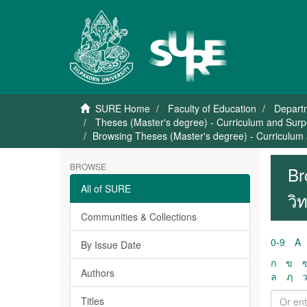
SURE Home
Faculty of Education
Departm
Theses (Master's degree) - Curriculum and Surpe
Browsing Theses (Master's degree) - Curriculum 
BROWSE
Br
All of SURE
วิ
Communities & Collections
0-9
A
By Issue Date
ก
ข
Authors
ล
ฦ
Titles