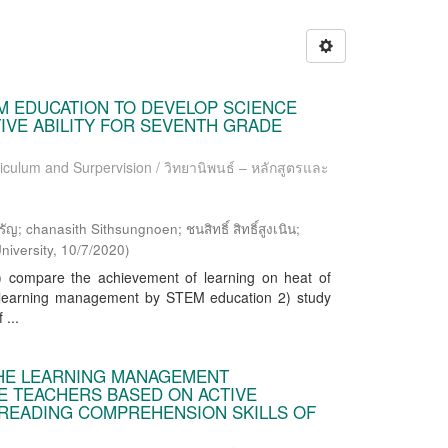
M EDUCATION TO DEVELOP SCIENCE
IVE ABILITY FOR SEVENTH GRADE
riculum and Surpervision / วิทยานิพนธ์ – หลักสูตรและ
; chanasith Sithsungnoen; ชนสิทธิ์ สิทธิ์สูงเนิน;
niversity
,
10/7/2020
)
) compare the achievement of learning on heat of
r learning management by STEM education 2) study
 ...
HE LEARNING MANAGEMENT
E TEACHERS BASED ON ACTIVE
 READING COMPREHENSION SKILLS OF