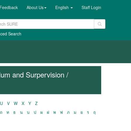
Feedback
About Us
English
Staff Login
ced Search
lum and Surpervision /
U
V
W
X
Y
Z
ถ
ท
ธ
น
บ
ป
ผ
ฝ
พ
ฟ
ภ
ม
ย
ร
ฤ