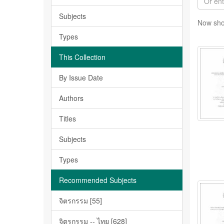
Subjects
Now sho
Types
This Collection
By Issue Date
Authors
Titles
Subjects
Types
Recommended Subjects
จิตรกรรม [55]
จิตรกรรม -- ไทย [628]