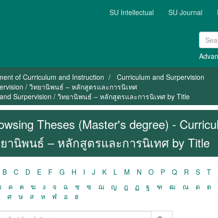
SU Intellectual
SU Journal
Advan
ent of Curriculum and Instruction
Curriculum and Surpervision
rvision / วิทยานิพนธ์ – หลักสูตรและการนิเทศ
nd Surpervision / วิทยานิพนธ์ – หลักสูตรและการนิเทศ by Title
owsing Theses (Master's degree) - Curricu
ทยานิพนธ์ – หลักสูตรและการนิเทศ by Title
B
C
D
E
F
G
H
I
J
K
L
M
N
O
P
Q
R
S
T
ฃ
ค
ฅ
ฆ
ง
จ
ฉ
ช
ซ
ฌ
ญ
ฎ
ฏ
ฐ
ฑ
ฒ
ณ
ด
ต
ว
ศ
ษ
ส
ห
ฬ
อ
ฮ