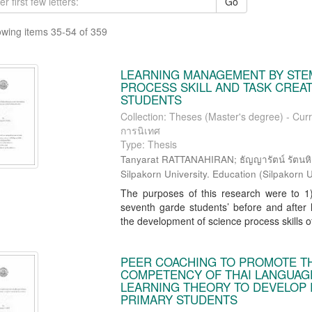
Go
wing items 35-54 of 359
LEARNING MANAGEMENT BY STE
PROCESS SKILL AND TASK CREAT
STUDENTS
Collection: Theses (Master's degree) - Cur
การนิเทศ
Type: Thesis
Tanyarat RATTANAHIRAN; ธัญญารัตน์ รัตนหิรัญ
Silpakorn University. Education
(
Silpakorn U
The purposes of this research were to 1
seventh garde students’ before and afte
the development of science process skills of
PEER COACHING TO PROMOTE T
COMPETENCY OF THAI LANGUAG
LEARNING THEORY TO DEVELOP
PRIMARY STUDENTS