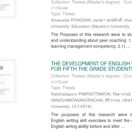
Collection: Theses (Master's degree) - Cur
การนิเทศ
Type: Thesis
Amalueda PONGSAK; อมฤดา พงษ์ศักดิ์; chanasi
University. Education
(
Silpakorn University
,
The Purposes of this research were to st
and understanding about peer coaching. 1.
learning management competency. 2.1) ...
THE DEVELOPMENT OF ENGLISH 
FOR FIFTH THE GRADE STUDEN
Collection: Theses (Master's degree) - Cur
การนิเทศ
Type: Thesis
Ratchadaporn PIMPISITTAWON; รัชดาภรณ์ พ
VANICHWATANAVORACHAI; ศิริวรรณ วณิชวัฒน
University
,
12/7/2019
)
The purposes of this research were to
English writing skill exercises to meet th
English wrting ability before and after ...