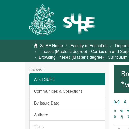
SURE Home
Faculty of Education
Departm
Theses (Master's degree) - Curriculum and Surpe
Browsing Theses (Master's degree) - Curriculum a
BROWSE
Br
All of SURE
วิ
Communities & Collections
0-9
A
By Issue Date
ก
ข
Authors
ล
ฦ
Titles