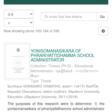
Go
Now showing items 165-184 of 395
YONISOMANASIKARA OF
PHRARIYATTIDHAMMA SCHOOL
ADMINISTRATOR
Collection: Theses (Ph.D) - Educational
Administration / ดุษฎีนิพนธ์ - การบริหารการ
ศึกษา
Type: Thesis
Sunthara VORASARO CHANTHO; สุนทรา วรสาโร จันทร์โต;
Nopadol Chenaksara; นพดล เจนอักษร; Silpakorn University.
Education
(
Silpakorn University
,
29/11/2019
)
The purposes of this research were to determine: 1) the
yonisomanasikara of phrariyattidhamma school administrator