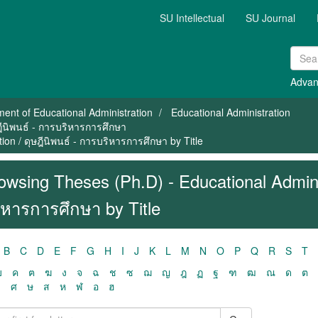
SU Intellectual
SU Journal
Advan
ent of Educational Administration
Educational Administration
ฎีนิพนธ์ - การบริหารการศึกษา
on / ดุษฎีนิพนธ์ - การบริหารการศึกษา by Title
owsing Theses (Ph.D) - Educational Adminis
ิหารการศึกษา by Title
B
C
D
E
F
G
H
I
J
K
L
M
N
O
P
Q
R
S
T
ฃ
ค
ฅ
ฆ
ง
จ
ฉ
ช
ซ
ฌ
ญ
ฎ
ฏ
ฐ
ฑ
ฒ
ณ
ด
ต
ว
ศ
ษ
ส
ห
ฬ
อ
ฮ