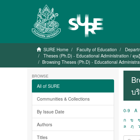
SURE Home
Faculty of Education
Departm
Theses (Ph.D) - Educational Administration / ดุษ
Browsing Theses (Ph.D) - Educational Administrati
BROWSE
Br
All of SURE
บร
Communities & Collections
0-9
A
By Issue Date
ก
ข
Authors
ล
ฦ
Titles