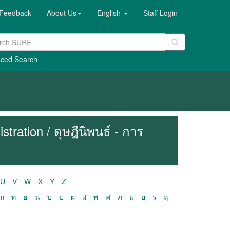
Feedback
About Us
English
Staff Login
ced Search
tration / ดุษฎีนิพนธ์ - การ
U
V
W
X
Y
Z
ถ
ท
ธ
น
บ
ป
ผ
ฝ
พ
ฟ
ภ
ม
ย
ร
ฤ