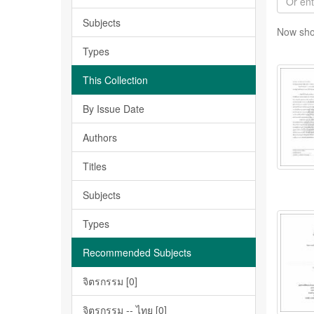
Subjects
Now sho
Types
This Collection
By Issue Date
Authors
Titles
Subjects
Types
Recommended Subjects
จิตรกรรม [0]
จิตรกรรม -- ไทย [0]