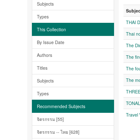
Subjects
Subjec
Types
THAI 
This Collection
Thai n
By Issue Date
The Did
Authors
The fin
Titles
The fou
The mo
Subjects
THREE
Types
TONAL
Recommended Subjects
Travel 
จิตรกรรม [55]
จิตรกรรม -- ไทย [628]