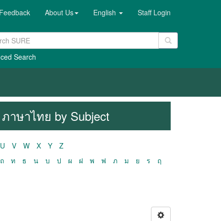
Feedback
About Us
English
Staff Login
ced Search
 - ภาษาไทย by Subject
U
V
W
X
Y
Z
ถ
ท
ธ
น
บ
ป
ผ
ฝ
พ
ฟ
ภ
ม
ย
ร
ฤ