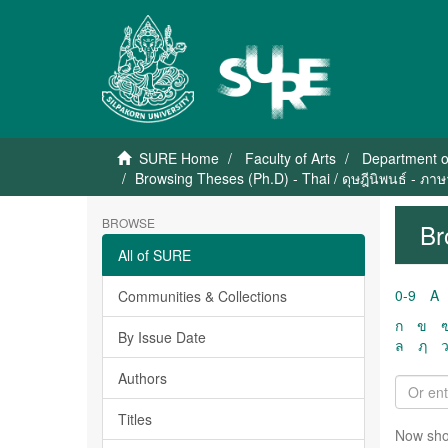
SURE Home
Faculty of Arts
Department o
Browsing Theses (Ph.D) - Thai / ดุษฎีนิพนธ์ - ภา
BROWSE
Br
All of SURE
0-9
A
Communities & Collections
ก
ข
By Issue Date
ล
ฦ
Authors
Titles
Now sho