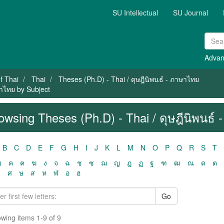
SU Intellectual
SU Journal
Advan
f Thai
Thai
Theses (Ph.D) - Thai / ดุษฎีนิพนธ์ - ภาษาไทย
ษาไทย by Subject
owsing Theses (Ph.D) - Thai / ดุษฎีนิพนธ์
B
C
D
E
F
G
H
I
J
K
L
M
N
O
P
Q
R
S
T
ฃ
ค
ฅ
ฆ
ง
จ
ฉ
ช
ซ
ฌ
ญ
ฎ
ฏ
ฐ
ฑ
ฒ
ณ
ด
ต
ว
ศ
ษ
ส
ห
ฬ
อ
ฮ
Go
wing items 1-9 of 9