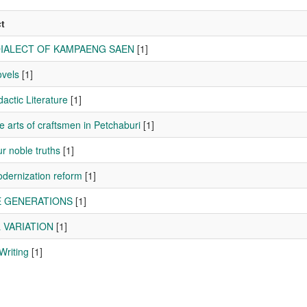
t
DIALECT OF KAMPAENG SAEN
[1]
ovels
[1]
actic Literature
[1]
e arts of craftsmen in Petchaburi
[1]
r noble truths
[1]
dernization reform
[1]
 GENERATIONS
[1]
 VARIATION
[1]
Writing
[1]