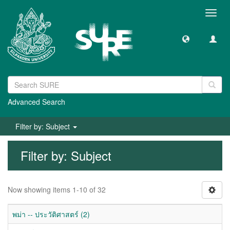
Toggl
navig
Advanced Search
Filter by: Subject
Filter by: Subject
Now showing items 1-10 of 32
พม่า -- ประวัติศาสตร์ (2)