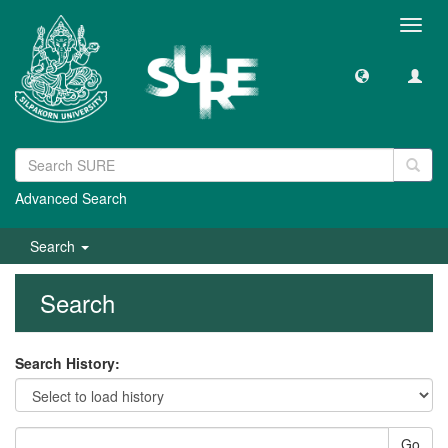
Toggl
navig
Advanced Search
Search
Search
Search History:
Go