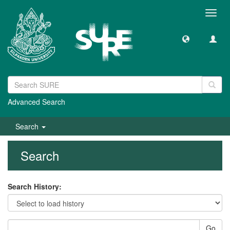
Toggl
navig
Advanced Search
Search
Search
Search History:
Go