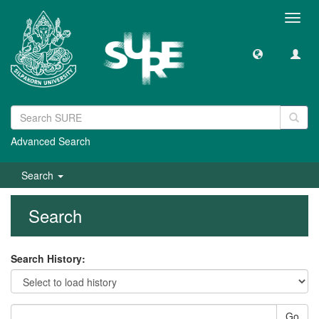
Toggl
navig
Advanced Search
Search
Search
Search History:
Go