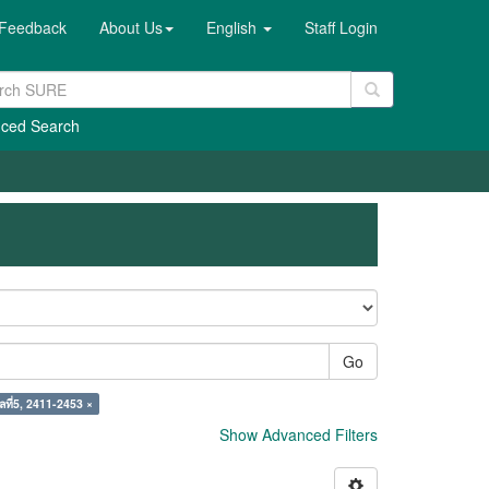
Feedback
About Us
English
Staff Login
ced Search
Go
าลที่5, 2411-2453 ×
Show Advanced Filters