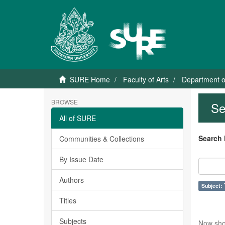
SURE Home
Faculty of Arts
Department o
BROWSE
Se
All of SURE
Search 
Communities & Collections
By Issue Date
Authors
Subject: 
Titles
Subjects
Now sho