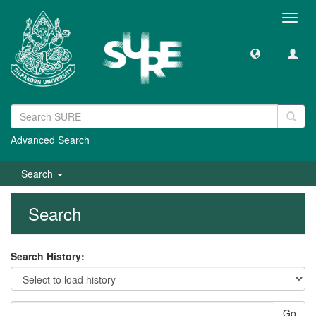
Toggl
navig
Advanced Search
Search
Search
Search History:
Go