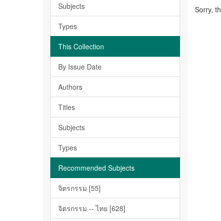
Subjects
Sorry, t
Types
This Collection
By Issue Date
Authors
Titles
Subjects
Types
Recommended Subjects
จิตรกรรม [55]
จิตรกรรม -- ไทย [628]