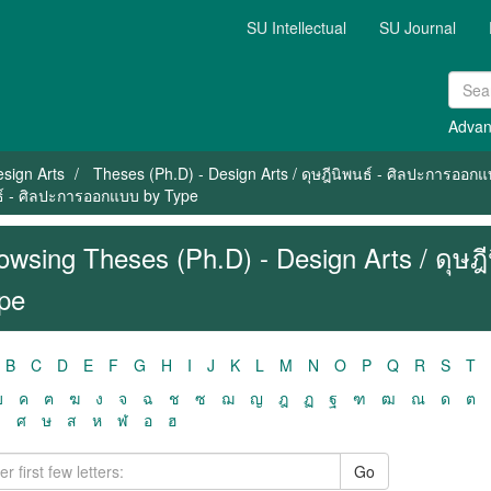
SU Intellectual
SU Journal
Advan
sign Arts
Theses (Ph.D) - Design Arts / ดุษฎีนิพนธ์ - ศิลปะการออก
นธ์ - ศิลปะการออกแบบ by Type
owsing Theses (Ph.D) - Design Arts / ดุษ
pe
B
C
D
E
F
G
H
I
J
K
L
M
N
O
P
Q
R
S
T
ฃ
ค
ฅ
ฆ
ง
จ
ฉ
ช
ซ
ฌ
ญ
ฎ
ฏ
ฐ
ฑ
ฒ
ณ
ด
ต
ว
ศ
ษ
ส
ห
ฬ
อ
ฮ
Go