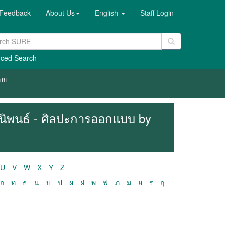
Feedback
About Us
English
Staff Login
ced Search
แบบ
ฎีนิพนธ์ - ศิลปะการออกแบบ by
U
V
W
X
Y
Z
ถ
ท
ธ
น
บ
ป
ผ
ฝ
พ
ฟ
ภ
ม
ย
ร
ฤ