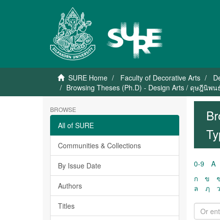
SURE Home
Faculty of Decorative Arts
De
Browsing Theses (Ph.D) - Design Arts / ดุษฎีนิพ
BROWSE
Br
All of SURE
Ty
Communities & Collections
0-9
A
By Issue Date
ก
ข
Authors
ล
ฦ
Titles