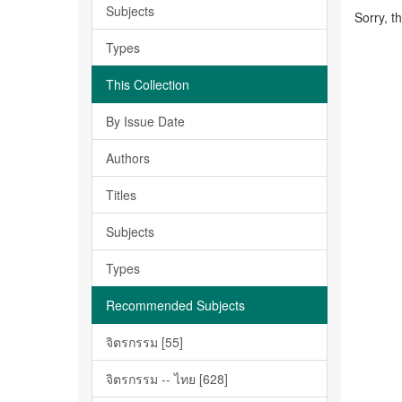
Subjects
Sorry, t
Types
This Collection
By Issue Date
Authors
Titles
Subjects
Types
Recommended Subjects
จิตรกรรม [55]
จิตรกรรม -- ไทย [628]