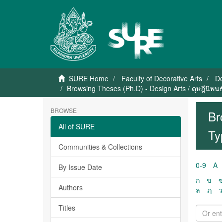
SURE Home
Faculty of Decorative Arts
De
Browsing Theses (Ph.D) - Design Arts / ดุษฎีนิพ
BROWSE
Br
All of SURE
Ty
Communities & Collections
0-9
A
By Issue Date
ก
ข
Authors
ล
ฦ
Titles