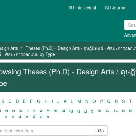
SU Intellectual
SU Journal
Advan
sign Arts
Theses (Ph.D) - Design Arts / ดุษฎีนิพนธ์ - ศิลปะการออก
นธ์ - ศิลปะการออกแบบ by Type
owsing Theses (Ph.D) - Design Arts / ดุษ
pe
B
C
D
E
F
G
H
I
J
K
L
M
N
O
P
Q
R
S
T
ฃ
ค
ฅ
ฆ
ง
จ
ฉ
ช
ซ
ฌ
ญ
ฎ
ฏ
ฐ
ฑ
ฒ
ณ
ด
ต
ว
ศ
ษ
ส
ห
ฬ
อ
ฮ
Go