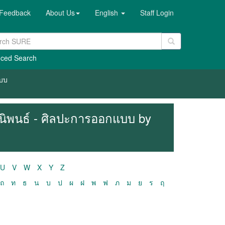
Feedback
About Us
English
Staff Login
ced Search
แบบ
ฎีนิพนธ์ - ศิลปะการออกแบบ by
U
V
W
X
Y
Z
ถ
ท
ธ
น
บ
ป
ผ
ฝ
พ
ฟ
ภ
ม
ย
ร
ฤ