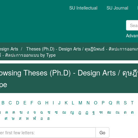
SU Intellectual
SU Journal
Advan
sign Arts
Theses (Ph.D) - Design Arts / ดุษฎีนิพนธ์ - ศิลปะการออก
นธ์ - ศิลปะการออกแบบ by Type
owsing Theses (Ph.D) - Design Arts / ดุษ
pe
B
C
D
E
F
G
H
I
J
K
L
M
N
O
P
Q
R
S
T
ฃ
ค
ฅ
ฆ
ง
จ
ฉ
ช
ซ
ฌ
ญ
ฎ
ฏ
ฐ
ฑ
ฒ
ณ
ด
ต
ว
ศ
ษ
ส
ห
ฬ
อ
ฮ
Go