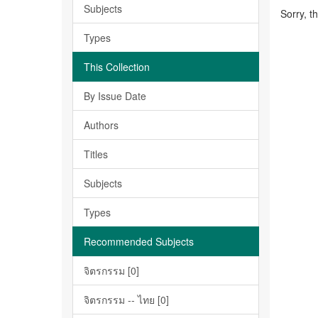
Subjects
Sorry, t
Types
This Collection
By Issue Date
Authors
Titles
Subjects
Types
Recommended Subjects
จิตรกรรม [0]
จิตรกรรม -- ไทย [0]