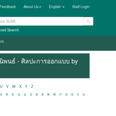
Feedback
About Us
English
Staff Login
ced Search
แบบ
ฎีนิพนธ์ - ศิลปะการออกแบบ by
U
V
W
X
Y
Z
ถ
ท
ธ
น
บ
ป
ผ
ฝ
พ
ฟ
ภ
ม
ย
ร
ฤ