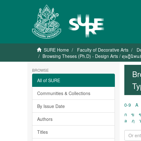
SURE Home
Faculty of Decorative Arts
De
Browsing Theses (Ph.D) - Design Arts / ดุษฎีนิพ
BROWSE
Br
All of SURE
Ty
Communities & Collections
0-9
A
By Issue Date
ก
ข
Authors
ล
ฦ
Titles