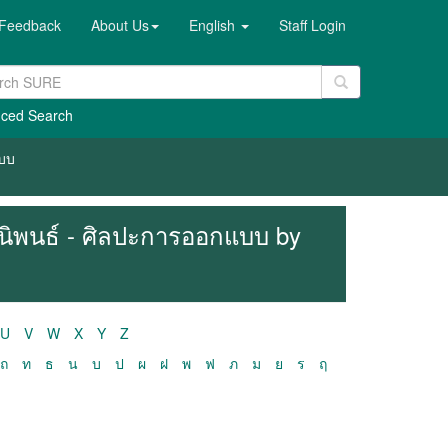
Feedback
About Us
English
Staff Login
ced Search
แบบ
ฎีนิพนธ์ - ศิลปะการออกแบบ by
U
V
W
X
Y
Z
ถ
ท
ธ
น
บ
ป
ผ
ฝ
พ
ฟ
ภ
ม
ย
ร
ฤ