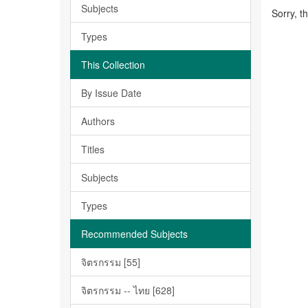
Subjects
Sorry, t
Types
This Collection
By Issue Date
Authors
Titles
Subjects
Types
Recommended Subjects
จิตรกรรม [55]
จิตรกรรม -- ไทย [628]