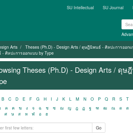
SU Intellectual
SU Journal
Advan
sign Arts
Theses (Ph.D) - Design Arts / ดุษฎีนิพนธ์ - ศิลปะการออก
นธ์ - ศิลปะการออกแบบ by Type
owsing Theses (Ph.D) - Design Arts / ดุษ
pe
B
C
D
E
F
G
H
I
J
K
L
M
N
O
P
Q
R
S
T
ฃ
ค
ฅ
ฆ
ง
จ
ฉ
ช
ซ
ฌ
ญ
ฎ
ฏ
ฐ
ฑ
ฒ
ณ
ด
ต
ว
ศ
ษ
ส
ห
ฬ
อ
ฮ
Go