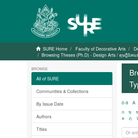
SURE Home
Faculty of Decorative Arts
De
Browsing Theses (Ph.D) - Design Arts / ดุษฎีนิพ
BROWSE
Br
All of SURE
Ty
Communities & Collections
0-9
A
By Issue Date
ก
ข
Authors
ล
ฦ
Titles