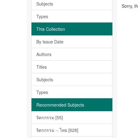
Subjects
Sorry, t
Types
This Collection
By Issue Date
Authors
Titles
Subjects
Types
Recommended Subjects
จิตรกรรม [55]
จิตรกรรม -- ไทย [628]