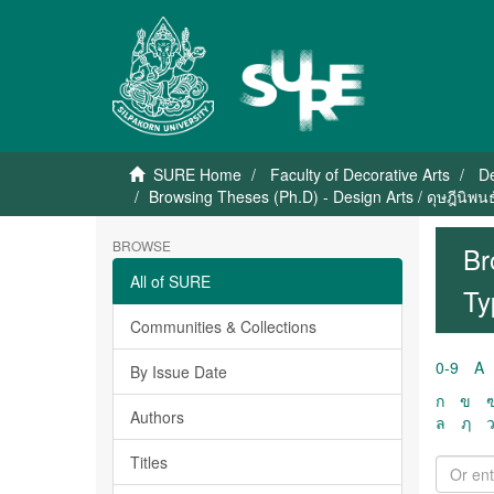
SURE Home
Faculty of Decorative Arts
De
Browsing Theses (Ph.D) - Design Arts / ดุษฎีนิพ
BROWSE
Br
All of SURE
Ty
Communities & Collections
0-9
A
By Issue Date
ก
ข
Authors
ล
ฦ
Titles