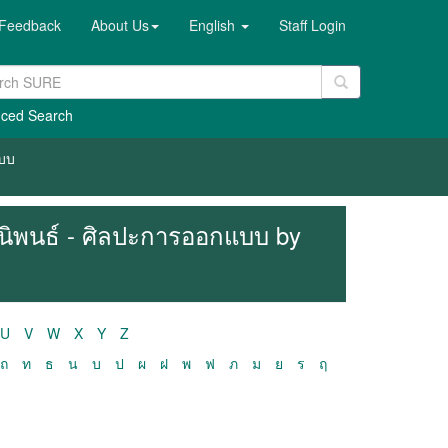
Feedback
About Us
English
Staff Login
ced Search
แบบ
ฎีนิพนธ์ - ศิลปะการออกแบบ by
U
V
W
X
Y
Z
ถ
ท
ธ
น
บ
ป
ผ
ฝ
พ
ฟ
ภ
ม
ย
ร
ฤ