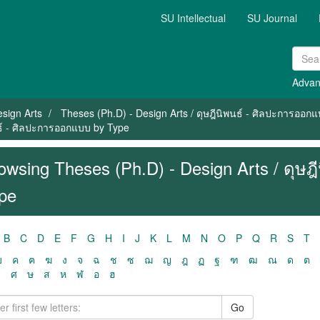
SU Intellectual
SU Journal
Advan
sign Arts
Theses (Ph.D) - Design Arts / ดุษฎีนิพนธ์ - ศิลปะการออก
นธ์ - ศิลปะการออกแบบ by Type
owsing Theses (Ph.D) - Design Arts / ดุษ
pe
B
C
D
E
F
G
H
I
J
K
L
M
N
O
P
Q
R
S
T
ฃ
ค
ฅ
ฆ
ง
จ
ฉ
ช
ซ
ฌ
ญ
ฎ
ฏ
ฐ
ฑ
ฒ
ณ
ด
ต
ว
ศ
ษ
ส
ห
ฬ
อ
ฮ
Go