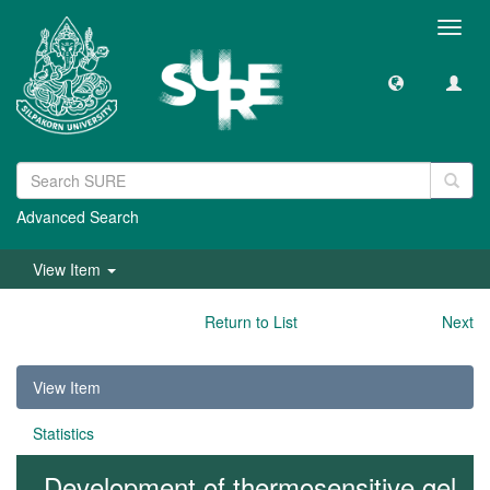
Toggl
navig
Advanced Search
View Item
Return to List
Next
View Item
Statistics
Development of thermosensitive gel