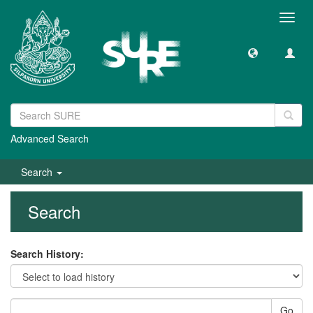
Toggl
navig
Advanced Search
Search
Search
Search History:
Go