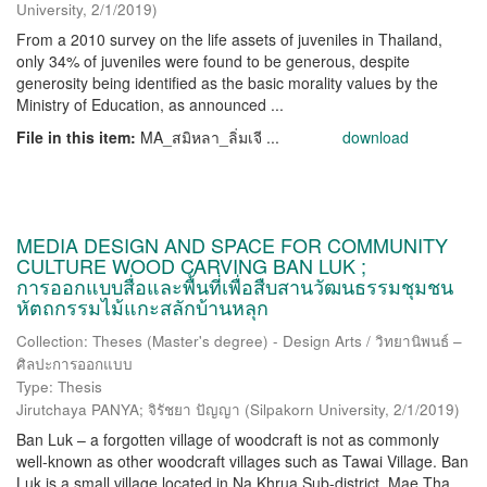
University
,
2/1/2019
)
From a 2010 survey on the life assets of juveniles in Thailand,
only 34% of juveniles were found to be generous, despite
generosity being identified as the basic morality values by the
Ministry of Education, as announced ...
File in this item:
MA_สมิหลา_ลิ่มเจี ...
download
MEDIA DESIGN AND SPACE FOR COMMUNITY
CULTURE WOOD CARVING BAN LUK ;
การออกแบบสื่อและพื้นที่เพื่อสืบสานวัฒนธรรมชุมชน
หัตถกรรมไม้แกะสลักบ้านหลุก
Collection: Theses (Master's degree) - Design Arts / วิทยานิพนธ์ –
ศิลปะการออกแบบ
Type: Thesis
Jirutchaya PANYA; จิรัชยา ปัญญา
(
Silpakorn University
,
2/1/2019
)
Ban Luk – a forgotten village of woodcraft is not as commonly
well-known as other woodcraft villages such as Tawai Village. Ban
Luk is a small village located in Na Khrua Sub-district, Mae Tha