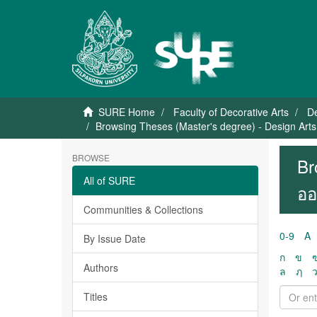
SURE Home
Faculty of Decorative Arts
De
Browsing Theses (Master's degree) - Design Arts
BROWSE
Br
All of SURE
ออ
Communities & Collections
0-9
A
By Issue Date
ก
ข
Authors
ล
ฦ
Titles