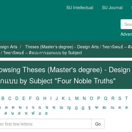
SU Intellectual
SU Journal
Advan
sign Arts
Theses (Master's degree) - Design Arts / วิทยานิพนธ์ –
 / วิทยานิพนธ์ – ศิลปะการออกแบบ by Subject
owsing Theses (Master's degree) - Design 
กแบบ by Subject "Four Noble Truths"
B
C
D
E
F
G
H
I
J
K
L
M
N
O
P
Q
R
S
T
ฃ
ค
ฅ
ฆ
ง
จ
ฉ
ช
ซ
ฌ
ญ
ฎ
ฏ
ฐ
ฑ
ฒ
ณ
ด
ต
ว
ศ
ษ
ส
ห
ฬ
อ
ฮ
Go