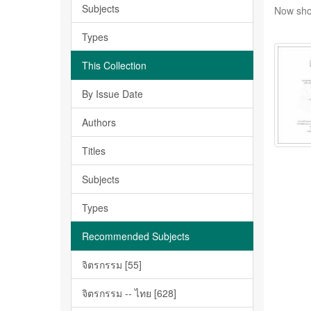
Subjects
Now sho
Types
This Collection
By Issue Date
Authors
Titles
Subjects
Types
Recommended Subjects
จิตรกรรม [55]
จิตรกรรม -- ไทย [628]