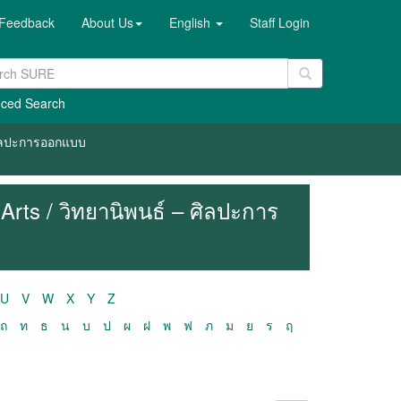
Feedback
About Us
English
Staff Login
ced Search
 ศิลปะการออกแบบ
Arts / วิทยานิพนธ์ – ศิลปะการ
U
V
W
X
Y
Z
ถ
ท
ธ
น
บ
ป
ผ
ฝ
พ
ฟ
ภ
ม
ย
ร
ฤ