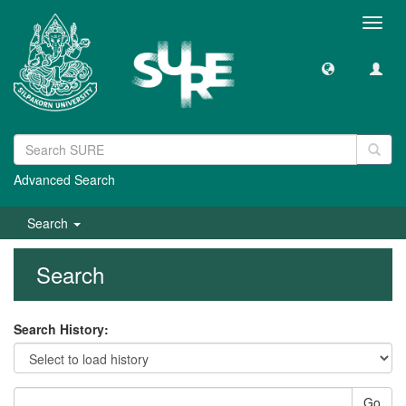
Toggl
navig
Advanced Search
Search
Search
Search History:
Go