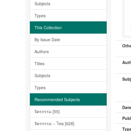
Subjects
Types
This Collection
By Issue Date
Othe
Authors
Auth
Titles
Subjects
Subj
Types
Recommended Subjects
Date
จิตรกรรม [55]
Publ
จิตรกรรม -- ไทย [628]
Type