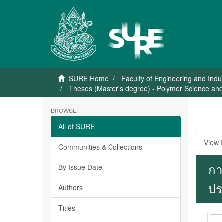
SURE Home
Faculty of Engineering and Indu
Theses (Master's degree) - Polymer Science and
BROWSE
All of SURE
View 
Communities & Collections
กา
By Issue Date
ปร
Authors
Titles