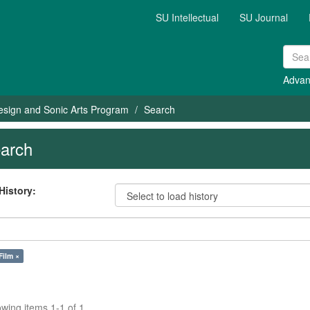
SU Intellectual
SU Journal
Advan
esign and Sonic Arts Program
Search
arch
History:
Film ×
wing items 1-1 of 1