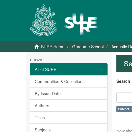
SURE Home
Graduate School
Acoustic D
BROWSE
Se
All of SURE
Search 
Communities & Collections
By Issue Date
Authors
Subject: 
Titles
Subjects
Now sho